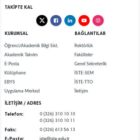
TAKİPTE KAL
KURUMSAL
BAĞLANTILAR
Öğrenci/Akademik Bilgi Sist.
Rektörlük
Akademik Takvim
Fakülteler
E-Posta
Genel Sekreterlik
Kütüphane
İSTE-SEM
EBYS
İSTE-TTO
Uygulama Merkezi
İletişim
İLETİŞİM / ADRES
Telefon:
0 (326) 310 10 10
0 (326) 310 10 11
Faks:
0 (326) 613 56 13
E-Posta:
iste@iste.edu.tr