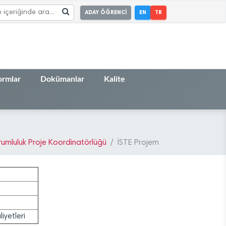
ADAY ÖĞRENCİ
EN
TR
ormlar
Dokümanlar
Kalite
rumluluk Proje Koordinatörlüğü
İSTE Projem
iyetleri