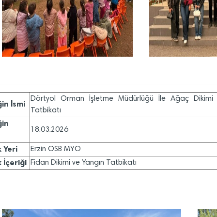
Dörtyol Orman İşletme Müdürlüğü İle Ağaç Dikimi
ğin İsmi
Tatbikatı
ğin
18.03.2026
k Yeri
Erzin OSB MYO
k İçeriği
Fidan Dikimi ve Yangın Tatbikatı