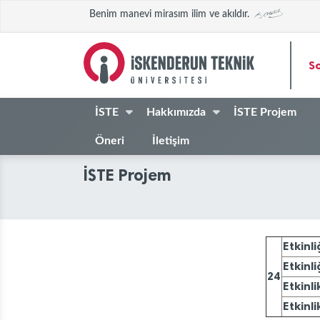
Benim manevi mirasım ilim ve akıldır.
S
İSTE
Hakkımızda
İSTE Projem
Öneri
İletişim
İSTE Projem
Etkinli
Etkinli
24
Etkinli
Etkinli