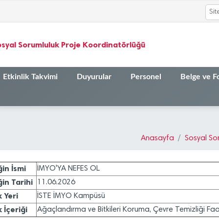
osyal Sorumluluk Proje Koordinatörlüğü
Etkinlik Takvimi
Duyurular
Personel
Belge ve F
Anasayfa
Sosyal So
ğin İsmi
İMYO'YA NEFES OL
ğin Tarihi
11.06.2026
k Yeri
İSTE İMYO Kampüsü
k İçeriği
Ağaçlandırma ve Bitkileri Koruma, Çevre Temizliği Faal