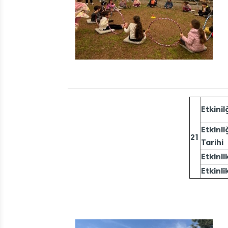
Etkinil
Etkinli
21
Tarihi
Etkinli
Etkinli