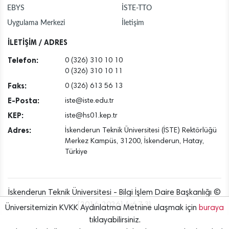
EBYS
İSTE-TTO
Uygulama Merkezi
İletişim
İLETİŞİM / ADRES
Telefon:
0 (326) 310 10 10
0 (326) 310 10 11
Faks:
0 (326) 613 56 13
E-Posta:
iste@iste.edu.tr
KEP:
iste@hs01.kep.tr
Adres:
İskenderun Teknik Üniversitesi (İSTE) Rektörlüğü
Merkez Kampüs, 31200, İskenderun, Hatay,
Türkiye
İskenderun Teknik Üniversitesi - Bilgi İşlem Daire Başkanlığı ©
[2016..2026] {v6.7.3}
Üniversitemizin KVKK Aydınlatma Metnine ulaşmak için
buraya
tıklayabilirsiniz.