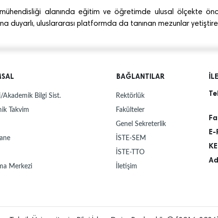
ühendisliği alanında eğitim ve öğretimde ulusal ölçekte öncü
ına duyarlı, uluslararası platformda da tanınan mezunlar yetiştire
MSAL
BAĞLANTILAR
İL
Te
/Akademik Bilgi Sist.
Rektörlük
ik Takvim
Fakülteler
Fa
Genel Sekreterlik
E-
ane
İSTE-SEM
KE
İSTE-TTO
Ad
ma Merkezi
İletişim