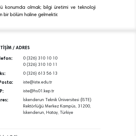
 konumda olmak; bilgi üretimi ve teknoloji
n bir bölüm haline gelmektir.
ETİŞİM / ADRES
lefon:
0 (326) 310 10 10
0 (326) 310 10 11
ks:
0 (326) 613 56 13
Posta:
iste@iste.edu.tr
P:
iste@hs01.kep.tr
res:
İskenderun Teknik Üniversitesi (İSTE)
Rektörlüğü Merkez Kampüs, 31200,
İskenderun, Hatay, Türkiye