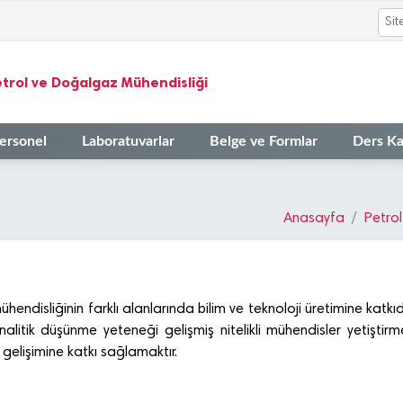
trol ve Doğalgaz Mühendisliği
ersonel
Laboratuvarlar
Belge ve Formlar
Ders Ka
Anasayfa
Petro
disliğinin farklı alanlarında bilim ve teknoloji üretimine katkıd
itik düşünme yeteneği gelişmiş nitelikli mühendisler yetiştirmek;
 gelişimine katkı sağlamaktır.