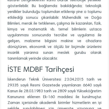
kültürel zenginliklerinin kanıtı olarak teknolojik yenilikler
gösterilebilir. Bu bağlamda bakıldığında; teknolojik
yenilikler bulunduğu toplumdan etkilenip yine o toplumu
etkilediği sonucu çıkarılabilir. Mühendislik ve Doğa
Bilimleri, merak ile tetiklenen, çalışma ile kazanılan, fizik,
kimya ve matematik vb. temel bilimlerin ustaca
uygulanması sonucunda tecrübe ve uygulama ile
gelişen, malzeme bilgisini makine ve cihazlara
dönüştüren, ekonomik ve ölçülü bir biçimde ürünlerini
insanlık yararına sunan meslek gurubu olarak
tanımlamak yerinde olacaktır.
İSTE MDBF Tarihçesi
İskenderun Teknik Üniversitesi 23.04.2015 tarih ve
29335 sayılı Resmi Gazetede yayımlanan 6640 sayılı
Kanun ile 28.03.1983 tarih ve 2809 sayılı Yükseköğretim
Kanununa eklenen Ek-160 maddesi ile kurulmuştur.
Zaman içerisinde akademik birimler hizmetlerin en iyi
şekilde sunulabilmesi için üniversite vizyonuna ve