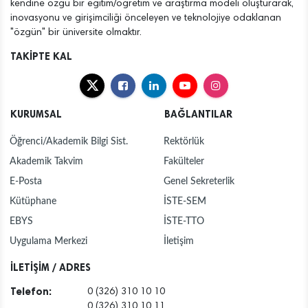
kendine özgü bir eğitim/öğretim ve araştırma modeli oluşturarak,
inovasyonu ve girişimciliği önceleyen ve teknolojiye odaklanan
"özgün" bir üniversite olmaktır.
TAKİPTE KAL
KURUMSAL
BAĞLANTILAR
Öğrenci/Akademik Bilgi Sist.
Rektörlük
Akademik Takvim
Fakülteler
E-Posta
Genel Sekreterlik
Kütüphane
İSTE-SEM
EBYS
İSTE-TTO
Uygulama Merkezi
İletişim
İLETİŞİM / ADRES
Telefon:
0 (326) 310 10 10
0 (326) 310 10 11