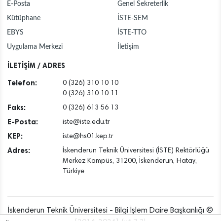
E-Posta
Genel Sekreterlik
Kütüphane
İSTE-SEM
EBYS
İSTE-TTO
Uygulama Merkezi
İletişim
İLETİŞİM / ADRES
Telefon:
0 (326) 310 10 10
0 (326) 310 10 11
Faks:
0 (326) 613 56 13
E-Posta:
iste@iste.edu.tr
KEP:
iste@hs01.kep.tr
Adres:
İskenderun Teknik Üniversitesi (İSTE) Rektörlüğü
Merkez Kampüs, 31200, İskenderun, Hatay,
Türkiye
İskenderun Teknik Üniversitesi - Bilgi İşlem Daire Başkanlığı ©