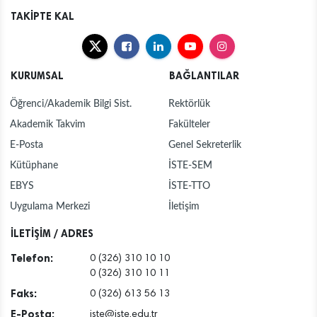
TAKİPTE KAL
KURUMSAL
BAĞLANTILAR
Öğrenci/Akademik Bilgi Sist.
Rektörlük
Akademik Takvim
Fakülteler
E-Posta
Genel Sekreterlik
Kütüphane
İSTE-SEM
EBYS
İSTE-TTO
Uygulama Merkezi
İletişim
İLETİŞİM / ADRES
Telefon:
0 (326) 310 10 10
0 (326) 310 10 11
Faks:
0 (326) 613 56 13
E-Posta:
iste@iste.edu.tr