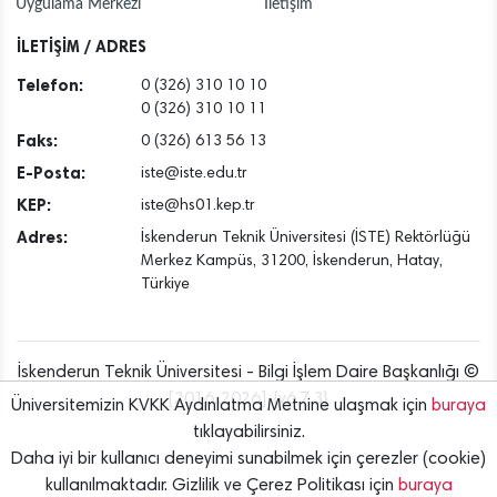
Uygulama Merkezi
İletişim
İLETİŞİM / ADRES
Telefon:
0 (326) 310 10 10
0 (326) 310 10 11
Faks:
0 (326) 613 56 13
E-Posta:
iste@iste.edu.tr
KEP:
iste@hs01.kep.tr
Adres:
İskenderun Teknik Üniversitesi (İSTE) Rektörlüğü
Merkez Kampüs, 31200, İskenderun, Hatay,
Türkiye
İskenderun Teknik Üniversitesi - Bilgi İşlem Daire Başkanlığı ©
[2016..2026] {v6.7.3}
Üniversitemizin KVKK Aydınlatma Metnine ulaşmak için
buraya
tıklayabilirsiniz.
Daha iyi bir kullanıcı deneyimi sunabilmek için çerezler (cookie)
kullanılmaktadır. Gizlilik ve Çerez Politikası için
buraya