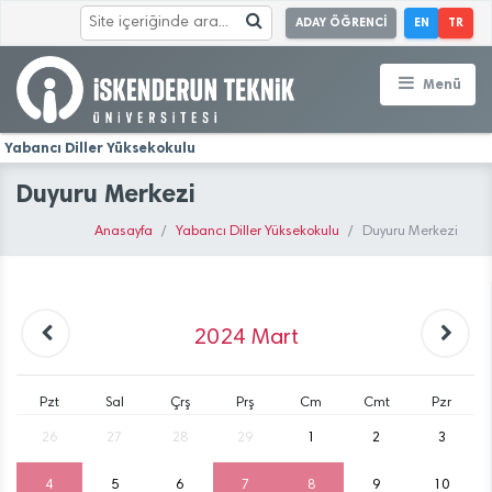
ADAY ÖĞRENCİ
EN
TR
Menü
Yabancı Diller Yüksekokulu
Duyuru Merkezi
Anasayfa
Yabancı Diller Yüksekokulu
Duyuru Merkezi
2024
Mart
Pzt
Sal
Çrş
Prş
Cm
Cmt
Pzr
26
27
28
29
1
2
3
4
5
6
7
8
9
10