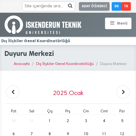
ADAY ÖĞRENCİ
EN
TR
Menü
Dış İlişkiler Genel Koordinatörlüğü
Duyuru Merkezi
Anasayfa
Dış İlişkiler Genel Koordinatörlüğü
Duyuru Merkezi
2025
Ocak
Pzt
Sal
Çrş
Prş
Cm
Cmt
Pzr
30
31
1
2
3
4
5
6
7
8
9
10
11
12