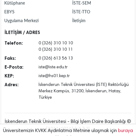
Kütüphane
İSTE-SEM
EBYS
İSTE-TTO
Uygulama Merkezi
İletişim
İLETİŞİM / ADRES
Telefon:
0 (326) 310 10 10
0 (326) 310 10 11
Faks:
0 (326) 613 56 13
E-Posta:
iste@iste.edu.tr
KEP:
iste@hs01.kep.tr
Adres:
İskenderun Teknik Üniversitesi (İSTE) Rektörlüğü
Merkez Kampüs, 31200, İskenderun, Hatay,
Türkiye
İskenderun Teknik Üniversitesi - Bilgi İşlem Daire Başkanlığı ©
[2016..2026] {v6.7.3}
Üniversitemizin KVKK Aydınlatma Metnine ulaşmak için
buraya