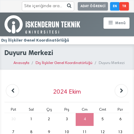
ADAY ÖĞRENCİ
EN
TR
Menü
Dış İlişkiler Genel Koordinatörlüğü
Duyuru Merkezi
Anasayfa
Dış İlişkiler Genel Koordinatörlüğü
Duyuru Merkezi
2024
Ekim
Pzt
Sal
Çrş
Prş
Cm
Cmt
Pzr
30
1
2
3
4
5
6
7
8
9
10
11
12
13