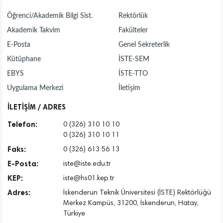
Öğrenci/Akademik Bilgi Sist.
Rektörlük
Akademik Takvim
Fakülteler
E-Posta
Genel Sekreterlik
Kütüphane
İSTE-SEM
EBYS
İSTE-TTO
Uygulama Merkezi
İletişim
İLETİŞİM / ADRES
Telefon:
0 (326) 310 10 10
0 (326) 310 10 11
Faks:
0 (326) 613 56 13
E-Posta:
iste@iste.edu.tr
KEP:
iste@hs01.kep.tr
Adres:
İskenderun Teknik Üniversitesi (İSTE) Rektörlüğü
Merkez Kampüs, 31200, İskenderun, Hatay,
Türkiye