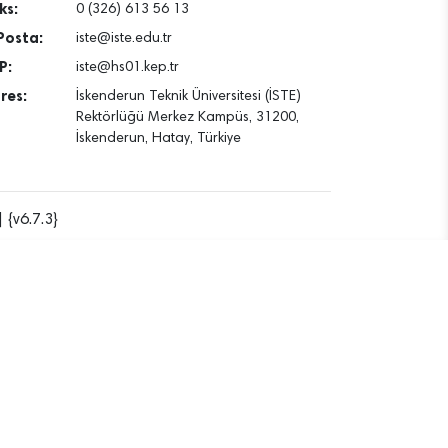
ks:
0 (326) 613 56 13
Posta:
iste@iste.edu.tr
P:
iste@hs01.kep.tr
res:
İskenderun Teknik Üniversitesi (İSTE)
Rektörlüğü Merkez Kampüs, 31200,
İskenderun, Hatay, Türkiye
 {v6.7.3}