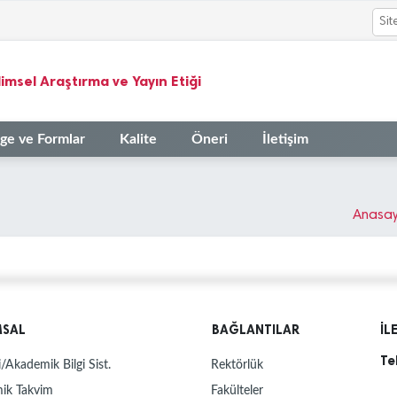
limsel Araştırma ve Yayın Etiği
ge ve Formlar
Kalite
Öneri
İletişim
Anasa
MSAL
BAĞLANTILAR
İL
Te
/Akademik Bilgi Sist.
Rektörlük
ik Takvim
Fakülteler