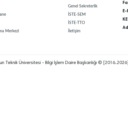
Fa
Genel Sekreterlik
E-
ane
İSTE-SEM
KE
İSTE-TTO
Ad
ma Merkezi
İletişim
un Teknik Üniversitesi - Bilgi İşlem Daire Başkanlığı © [2016..2026]