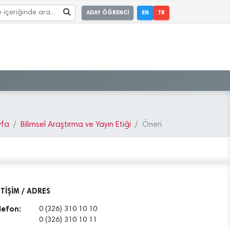
ADAY ÖĞRENCİ
EN
TR
yfa
Bilimsel Araştırma ve Yayın Etiği
Öneri
ETİŞİM / ADRES
lefon:
0 (326) 310 10 10
0 (326) 310 10 11