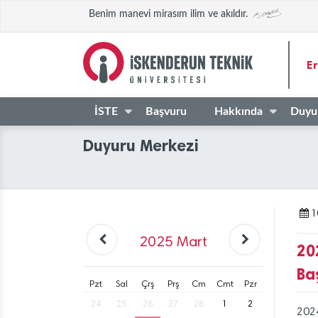
Benim manevi mirasım ilim ve akıldır.
E
İSTE
Başvuru
Hakkında
Duyu
Duyuru Merkezi
1
2025
Mart
20
Ba
Pzt
Sal
Çrş
Prş
Cm
Cmt
Pzr
24
25
26
27
28
1
2
2024