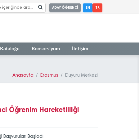
ADAY ÖĞRENCİ
EN
TR
 Kataloğu
Konsorsiyum
İletişim
Anasayfa
Erasmus
Duyuru Merkezi
i Öğrenim Hareketliliği
 Başvuruları Başladı