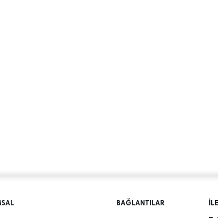
MSAL
BAĞLANTILAR
İL